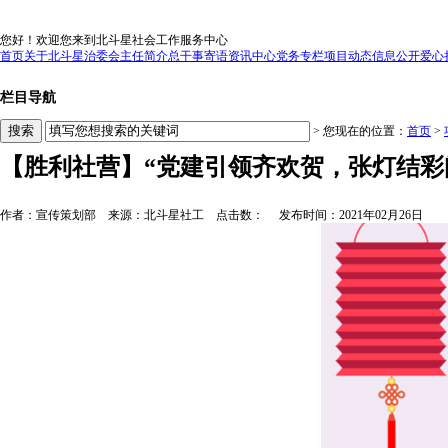
网站首页
|
设为首页
|
加入收藏
您好！欢迎您来到北斗星社会工作服务中心
首页
关于北斗星
治委会主任简介
总干事寄语
资讯中心
党务专栏
项目动态
信息公开
爱心
栏目导航
> 您现在的位置：
首页
>
【胜利社营】“党建引领齐欢贺，张灯结彩
作者：宣传策划部
来源：北斗星社工
点击数：
发布时间：2021年02月26日