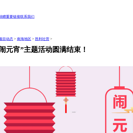
捐赠
重要链接
联系我们
项目动态
>
南海地区
>
胜利社营
>
闹元宵”主题活动圆满结束！